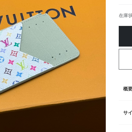
在庫
概
サ