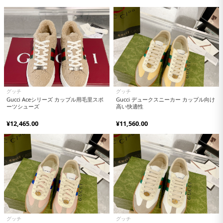
グッチ
グッチ
Gucci Aceシリーズ カップル用毛里スポ
Gucci デュークスニーカー カップル向け
ーツシューズ
高い快適性
¥12,465.00
¥11,560.00
グッチ
グッチ