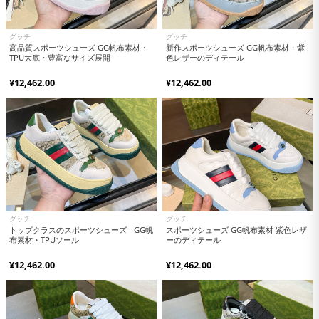
グッチ
グッチ
高品質スポーツシューズ GG帆布素材・
新作スポーツシューズ GG帆布素材・紫
TPU大底・豊富なサイズ展開
色レザーのディテール
¥12,462.00
¥12,462.00
グッチ
グッチ
トップクラスのスポーツシューズ - GG帆
スポーツシューズ GG帆布素材 紫色レザ
布素材・TPUソール
ーのディテール
¥12,462.00
¥12,462.00