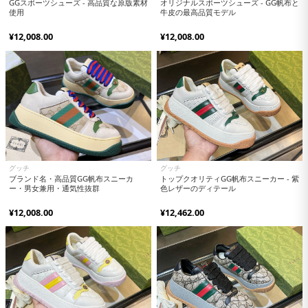
GGスポーツシューズ - 高品質な原版素材
オリジナルスポーツシューズ - GG帆布と
使用
牛皮の最高品質モデル
¥12,008.00
¥12,008.00
グッチ
グッチ
ブランド名・高品質GG帆布スニーカ
トップクオリティGG帆布スニーカー - 紫
ー・男女兼用・通気性抜群
色レザーのディテール
¥12,008.00
¥12,462.00