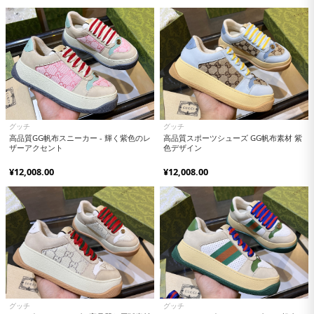
グッチ
グッチ
高品質GG帆布スニーカー - 輝く紫色のレ
高品質スポーツシューズ GG帆布素材 紫
ザーアクセント
色デザイン
¥12,008.00
¥12,008.00
グッチ
グッチ