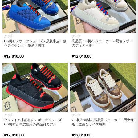
グッチ
グッチ
GG帆布スポーツシューズ - 原版牛皮・紫
高品質 GG帆布 スニーカー - 紫色レザー
色アクセント・快適さ抜群
のディテール
¥12,010.00
¥12,010.00
グッチ
グッチ
ブランド名未記載のスポーツシューズ -
GG帆布素材の高品質スニーカー - 男女兼
GG帆布と牛皮使用の高品質モデル
用・豊富なサイズ展開
¥12,010.00
¥12,010.00